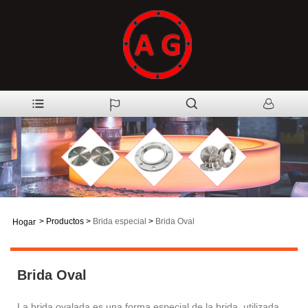
>
Productos
>
Brida especial
>
Brida Oval
Hogar
Brida Oval
La brida ovalada es una forma especial de la brida, utilizada