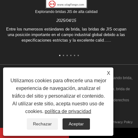
Explorando bridas JIS de alta calidad
2025/04/15
Entre los numerosos estándares de brida, las bridas de JIS ocupan
una posición importante en el campo industrial global debido a las
especificaciones estrictas y la excelente calid......
X
Copyright © 2020 Shandong Aiguo Forging Co., Ltd. - China Forjando brida,
Utilizamos cookies para ofrecerle una mejor
experiencia de navegación, analizar el
fabricantes de brida ciega, fábrica de brida de acero al carbono, brida de
tráfico del sitio y personalizar el contenido.
placa, proveedores de brida de cuello de soldadura Todos los derechos
Al utilizar este sitio, acepta nuestro uso de
cookies.
política de privacidad
reservados
Enlaces
Sitemap
RSS
XML
Privacy Policy
Rechazar
Aceptar