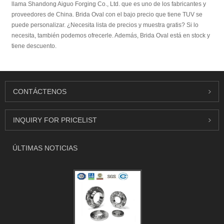
llama Shandong Aiguo Forging Co., Ltd. que es uno de los fabricantes y
proveedores de China. Brida Oval con el bajo precio que tiene TUV se
puede personalizar. ¿Necesita lista de precios y muestra gratis? Si lo
necesita, también podemos ofrecerle. Además, Brida Oval está en stock y
tiene descuento.
CONTÁCTENOS
INQUIRY FOR PRICELIST
ÚLTIMAS NOTICIAS